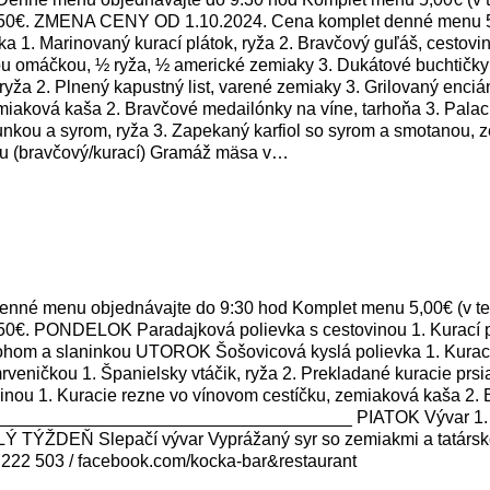
,50€. ZMENA CENY OD 1.10.2024. Cena komplet denné menu 5,5
 Marinovaný kurací plátok, ryža 2. Bravčový guľáš, cestovin
vovou omáčkou, ½ ryža, ½ americké zemiaky 3. Dukátové buchti
 ryža 2. Plnený kapustný list, varené zemiaky 3. Grilovaný e
miaková kaša 2. Bravčové medailónky na víne, tarhoňa 3. Pala
 šunkou a syrom, ryža 3. Zapekaný karfiol so syrom a smotano
ou (bravčový/kurací) Gramáž mäsa v…
né menu objednávajte do 9:30 hod Komplet menu 5,00€ (v ter
50€. PONDELOK Paradajková polievka s cestovinou 1. Kurací p
rohom a slaninkou UTOROK Šošovicová kyslá polievka 1. Kuraci
ničkou 1. Španielsky vtáčik, ryža 2. Prekladané kuracie prsi
 1. Kuracie rezne vo vínovom cestíčku, zemiaková kaša 2. Br
__________________________________ PIATOK Vývar 1. Maďar
ELÝ TÝŽDEŇ Slepačí vývar Vyprážaný syr so zemiakmi a tatársk
222 503 / facebook.com/kocka-bar&restaurant