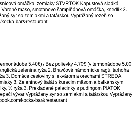
, brusnicová omáčka, zemiaky ŠTVRTOK Kapustová sladká
1. Varené mäso, smotanovo šampiňónová omáčka, knedlik 2.
žaný syr so zemiakmi a tatárskou Vyprážaný rezeň so
/kocka-bar&restaurant
rmonádobe 5,40€) / Bez polievky 4,70€ (v termonádobe 5,00
glická zelenina,ryža 2. Bravčové námornícke ragú, tarhoňa
ryža 3. Domáce cestoviny s lekvárom a orechami STREDA
zemiaky 3. Zeleninový šalát s kuracím mäsom a balkánskym
lky, ½ ryža 3. Prekladané palacinky s pudingom PIATOK
lepačí vývar Vyprážaný syr so zemiakmi a tatárskou Vyprážaný
ebook.com/kocka-bar&restaurant