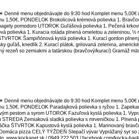
Denné menu objednávajte do 9:30 hod Komplet menu 5,00€ (v 
nu 1,50€. PONDELOK Brokolicová krémová polievka 1. Bravčový 
pagety pomodoro UTOROK Guľášová polievka 1. Pečená krkovičk
á polievka 1. Kuracia roláda plnená omeletou a zeleninou, ½
 ŠTVRTOK Šampiňónová kyslá polievka 1. Kurací gordon plnený
ky guľáš, knedlík 2. Kurací plátok, grilovaná zelenina, amer
ný rezeň so zemiakmi a tatárskou (bravčový/kurací) Gramáž mä
Denné menu objednávajte do 9:30 hod Komplet menu 5,00€ (v 
nu 1,50€. PONDELOK Paradajková polievka s ryžou 1. Zapekané
kovým pestom a syrom UTOROK Fazuľová kyslá polievka 1. Vypráž
u STREDA Zemiaková sladká polievka s mrveničkou 1. Plnená pa
máčka ŠTVRTOK Kapustová kyslá polievka 1. Marinovaný bravčov
3. Domáca pizza CELÝ TÝŽDEŇ Slepačí vývar Vyprážaný syr so 
0g. www.kockanet.sk / 0949 222 503 / facebook.com/kocka-bar&