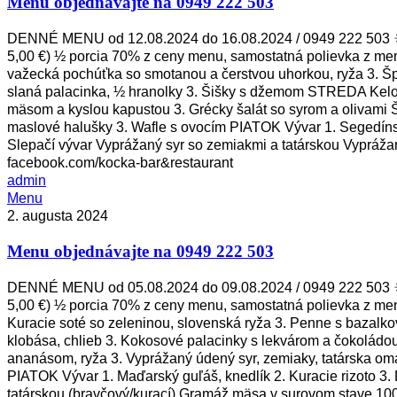
Menu objednávajte na 0949 222 503
0949
222
503
DENNÉ MENU od 12.08.2024 do 16.08.2024 / 0949 222 503 ☀ 
5,00 €) ½ porcia 70% z ceny menu, samostatná polievka z me
važecká pochúťka so smotanou a čerstvou uhorkou, ryža 3. Š
slaná palacinka, ½ hranolky 3. Šišky s džemom STREDA Kelov
mäsom a kyslou kapustou 3. Grécky šalát so syrom a olivami
maslové halušky 3. Wafle s ovocím PIATOK Vývar 1. Segedíns
Slepačí vývar Vyprážaný syr so zemiakmi a tatárskou Vypráža
facebook.com/kocka-bar&restaurant
admin
Menu
Menu
objednávajte
2. augusta 2024
na
Menu objednávajte na 0949 222 503
0949
222
503
DENNÉ MENU od 05.08.2024 do 09.08.2024 / 0949 222 503 ☀ 
5,00 €) ½ porcia 70% z ceny menu, samostatná polievka z me
Kuracie soté so zeleninou, slovenská ryža 3. Penne s bazal
klobása, chlieb 3. Kokosové palacinky s lekvárom a čokoládo
ananásom, ryža 3. Vyprážaný údený syr, zemiaky, tatárska o
PIATOK Vývar 1. Maďarský guľáš, knedlík 2. Kuracie rizoto 
tatárskou (bravčový/kurací) Gramáž mäsa v surovom stave 10