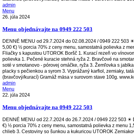
admin
Menu
Menu
objednávajte
26. júla 2024
na
Menu objednávajte na 0949 222 503
0949
222
503
DENNÉ MENU od 29.7.2024 do 02.08.2024 / 0949 222 503 ☀ D
5,00 €) ½ porcia 70% z ceny menu, samostatná polievka z men
Fliačky s kapustou UTOROK Boršč 1. Kurací rezeň vo vínovo
polievka 1. Pečené kuracie stehná ryža 2. Bravčové na smota
soté v smotanovo - pórovej omáčke, ryža 3. Žemľovka s jabl
placky s pečienkou a syrom 3. Vyprážaný karfiol, zemiaky, 
(bravčový/kurací) Gramáž mäsa v surovom stave 100g. www.ko
admin
Menu
Menu
objednávajte
22. júla 2024
na
Menu objednávajte na 0949 222 503
0949
222
503
DENNÉ MENU od 22.7.2024 do 26.7.2024 / 0949 222 503 ☀ De
€) ½ porcia 70% z ceny menu, samostatná polievka z menu 1,
chlieb 3. Cestoviny so šunkou a kukuricou UTOROK Zemiaková