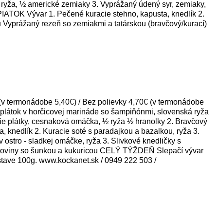
ryža, ½ americké zemiaky 3. Vyprážaný údený syr, zemiaky,
Vývar 1. Pečené kuracie stehno, kapusta, knedlík 2.
Vyprážaný rezeň so zemiakmi a tatárskou (bravčový/kurací)
termonádobe 5,40€) / Bez polievky 4,70€ (v termonádobe
látok v horčicovej marináde so šampiňónmi, slovenská ryža
ie plátky, cesnaková omáčka, ½ ryža ½ hranolky 2. Bravčový
knedlík 2. Kuracie soté s paradajkou a bazalkou, ryža 3.
ostro - sladkej omáčke, ryža 3. Slivkové knedličky s
cestoviny so šunkou a kukuricou CELÝ TÝŽDEŇ Slepačí vývar
stave 100g. www.kockanet.sk / 0949 222 503 /