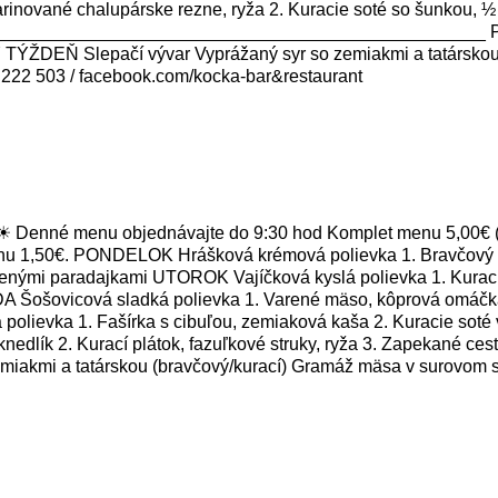
nované chalupárske rezne, ryža 2. Kuracie soté so šunkou, ½ 
______________________________________________ PIATOK 
Ý TÝŽDEŇ Slepačí vývar Vyprážaný syr so zemiakmi a tatárskou 
222 503 / facebook.com/kocka-bar&restaurant
Denné menu objednávajte do 9:30 hod Komplet menu 5,00€ (v 
enu 1,50€. PONDELOK Hrášková krémová polievka 1. Bravčový p
sušenými paradajkami UTOROK Vajíčková kyslá polievka 1. Kurac
 Šošovicová sladká polievka 1. Varené mäso, kôprová omáčka, 
lievka 1. Fašírka s cibuľou, zemiaková kaša 2. Kuracie soté v 
knedlík 2. Kurací plátok, fazuľkové struky, ryža 3. Zapekané 
emiakmi a tatárskou (bravčový/kurací) Gramáž mäsa v surovom 