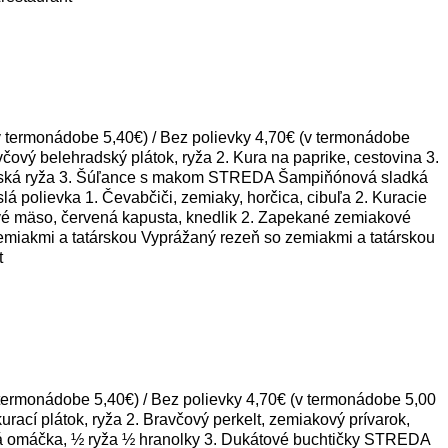
ermonádobe 5,40€) / Bez polievky 4,70€ (v termonádobe
vý belehradský plátok, ryža 2. Kura na paprike, cestovina 3.
venská ryža 3. Šúľance s makom STREDA Šampiňónová sladká
polievka 1. Čevabčiči, zemiaky, horčica, cibuľa 2. Kuracie
vé mäso, červená kapusta, knedlik 2. Zapekané zemiakové
emiakmi a tatárskou Vyprážaný rezeň so zemiakmi a tatárskou
t
rmonádobe 5,40€) / Bez polievky 4,70€ (v termonádobe 5,00
í plátok, ryža 2. Bravčový perkelt, zemiakový prívarok,
ová omáčka, ½ ryža ½ hranolky 3. Dukátové buchtičky STREDA