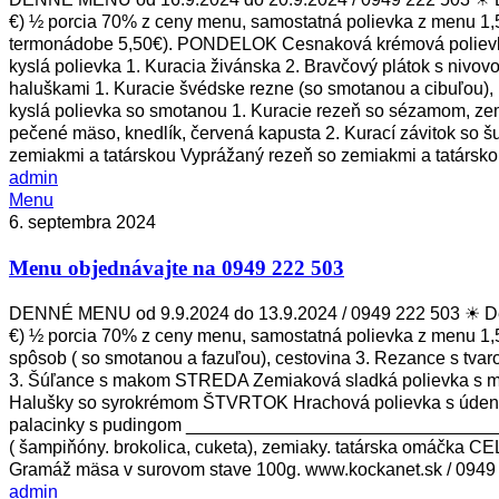
€) ½ porcia 70% z ceny menu, samostatná polievka z menu 1
termonádobe 5,50€). PONDELOK Cesnaková krémová polievka 1.
kyslá polievka 1. Kuracia živánska 2. Bravčový plátok s ni
haluškami 1. Kuracie švédske rezne (so smotanou a cibuľou),
kyslá polievka so smotanou 1. Kuracie rezeň so sézamom, ze
pečené mäso, knedlík, červená kapusta 2. Kurací závitok so
zemiakmi a tatárskou Vyprážaný rezeň so zemiakmi a tatársk
admin
Menu
Menu
objednávajte
6. septembra 2024
na
Menu objednávajte na 0949 222 503
0949
222
503
DENNÉ MENU od 9.9.2024 do 13.9.2024 / 0949 222 503 ☀ Den
€) ½ porcia 70% z ceny menu, samostatná polievka z menu 1,
spôsob ( so smotanou a fazuľou), cestovina 3. Rezance s tva
3. Šúľance s makom STREDA Zemiaková sladká polievka s mrve
Halušky so syrokrémom ŠTVRTOK Hrachová polievka s údeninou
palacinky s pudingom _________________________________
( šampiňóny. brokolica, cuketa), zemiaky. tatárska omáčka C
Gramáž mäsa v surovom stave 100g. www.kockanet.sk / 0949 
admin