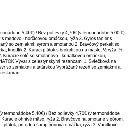
nádobe 5,40€) / Bez polievky 4,70€ (v termonádobe 5,00 €)
 medovo - horčicovou omáčkou, ryža 2. Gyros tanier s
kaný so zemiakmi, syrom a smotanou 2. Bravčový perkelt so
 knedlik 2. Kurací plátok s brokolicou na masle, ½ ryža, ½
 Kuracie soté so smotanovo - kuriatkovou omáčkou,
OK Vývar s celestýnskymi rezancami 1. Sviečková na
syr so zemiakmi a tatárskou Vyprážaný rezeň so zemiakmi a
restaurant
termonádobe 5,40€) / Bez polievky 4,70€ (v termonádobe
Kuracie ohnivé mäso, ryža 2. Bravčové na smotane s pórom,
 plátok, prírodná šampiňónová omáčka, ryža 3. Vanilkové