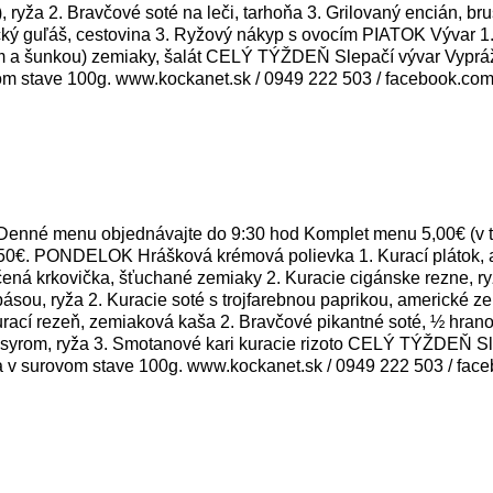
, ryža 2. Bravčové soté na leči, tarhoňa 3. Grilovaný encián
ický guľáš, cestovina 3. Ryžový nákyp s ovocím PIATOK Vývar 
rom a šunkou) zemiaky, šalát CELÝ TÝŽDEŇ Slepačí vývar Vyprá
om stave 100g. www.kockanet.sk / 0949 222 503 / facebook.com
nné menu objednávajte do 9:30 hod Komplet menu 5,00€ (v te
50€. PONDELOK Hrášková krémová polievka 1. Kurací plátok, an
ná krkovička, šťuchané zemiaky 2. Kuracie cigánske rezne, 
ásou, ryža 2. Kuracie soté s trojfarebnou paprikou, americké 
cí rezeň, zemiaková kaša 2. Bravčové pikantné soté, ½ hrano
m syrom, ryža 3. Smotanové kari kuracie rizoto CELÝ TÝŽDEŇ S
a v surovom stave 100g. www.kockanet.sk / 0949 222 503 / fac