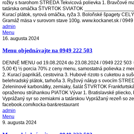
rožky s tvarohom STREDA Tekvicová polievka 1. Bravčové mari
tatárska omáčka ŠTVRTOK SVIATOK _____________________
Kurací plátok, syrová omáčka, ryža 3. Boloňské špagety CEL
Gramáž mäsa v surovom stave 100g. www.kockanet.sk / 0949 
admin
Menu
Menu
objednávajte
16. augusta 2024
na
Menu objednávajte na 0949 222 503
0949
222
503
DENNÉ MENU od 19.08.2024 do 23.08.2024 / 0949 222 503 ☀ 
5,00 €) ½ porcia 70% z ceny menu, samostatná polievka z m
2. Kurací paprikáš, cestovina 3. Hubové rizoto s cuketou a 
belehradský plátok, tarhoňa 3. Ryžový nákyp s ovocím STREDA
Zeleninové karbonátky, zemiaky, šalát ŠTVRTOK Frankfurtská po
opraženou strúhankou PIATOK Vývar 1. Bratislavské pliecko, 
Vyprážaný syr so zemiakmi a tatárskou Vyprážaný rezeň so z
facebook.com/kocka-bar&restaurant
admin
Menu
Menu
objednávajte
9. augusta 2024
na