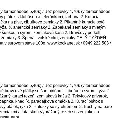
termonádobe 5,40€) / Bez polievky 4,70€ (v termonádobe
plátok s klobásou a feferónkami, tarhoňa 2. Kuracia
a na pive, cibuľkové zemiaky 2. Pikantné kuracie soté,
 ryža, ½ americké zemiaky 2. Zapekané zemiaky s mletým
 šunkou a syrom, zemiaková kaša 2. Bravčový perkelt,
ické zemiaky 3. Špenát, volské oko, zemiaky CELÝ TÝŽDEŇ
sa v surovom stave 100g. www.kockanet.sk / 0949 222 503 /
termonádobe 5,40€) / Bez polievky 4,70€ (v termonádobe
 bravčové plátky so šampiňónmi, cibuľou a syrom, ryža 2.
aný kurací rezeň, zemiaková kaša 2. Tekvicový prívarok,
prika, knedlík, paradajková omáčka 2. Kurací plátok s
ý plátok, ryža 2. Halušky so syrokrémom 3. Buchty na pare
zemiakmi a tatárskou Vyprážaný rezeň so zemiakmi a
restaurant