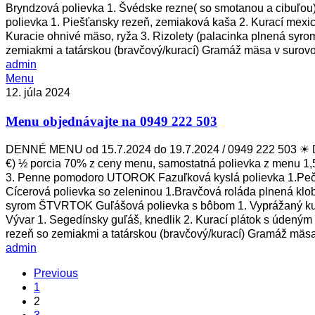
Bryndzová polievka 1. Švédske rezne( so smotanou a cibuľou)
polievka 1. Piešťansky rezeň, zemiaková kaša 2. Kurací mex
Kuracie ohnivé mäso, ryža 3. Rizolety (palacinka plnená sy
zemiakmi a tatárskou (bravčový/kurací) Gramáž mäsa v surov
admin
Menu
Menu
objednávajte
12. júla 2024
na
Menu objednávajte na 0949 222 503
0949
222
503
DENNÉ MENU od 15.7.2024 do 19.7.2024 / 0949 222 503 ☀ De
€) ½ porcia 70% z ceny menu, samostatná polievka z menu 1,
3. Penne pomodoro UTOROK Fazuľková kyslá polievka 1.Peče
Cícerová polievka so zeleninou 1.Bravčová roláda plnená klob
syrom ŠTVRTOK Guľášová polievka s bôbom 1. Vyprážaný kura
Vývar 1. Segedínsky guľáš, knedlik 2. Kurací plátok s údený
rezeň so zemiakmi a tatárskou (bravčový/kurací) Gramáž mäs
admin
Previous
1
2