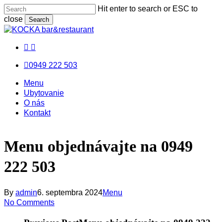
Skip
Hit enter to search or ESC to
to
close
Search
main
Close
content
Search
facebook
messenger
email
0949 222 503
Menu
Menu
Menu
Ubytovanie
O nás
Kontakt
Menu objednávajte na 0949
222 503
By
admin
6. septembra 2024
Menu
No Comments