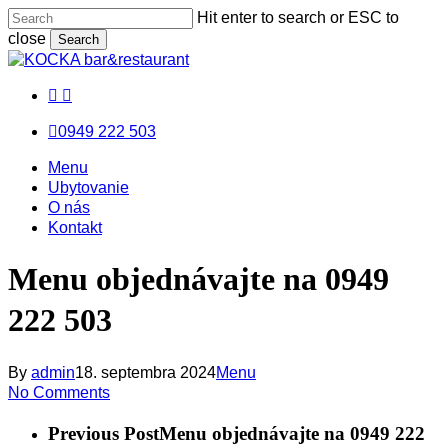
Skip
Hit enter to search or ESC to
to
close
Search
main
Close
content
Search
facebook
messenger
email
0949 222 503
Menu
Menu
Menu
Ubytovanie
O nás
Kontakt
Menu objednávajte na 0949
222 503
By
admin
18. septembra 2024
Menu
No Comments
Previous Post
Menu objednávajte na 0949 222