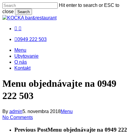
Skip
Hit enter to search or ESC to
to
close
Search
main
Close
content
Search
facebook
messenger
email
0949 222 503
Menu
Menu
Menu
Ubytovanie
O nás
Kontakt
Menu objednávajte na 0949
222 503
By
admin
5. novembra 2018
Menu
No Comments
Previous Post
Menu objednávajte na 0949 222