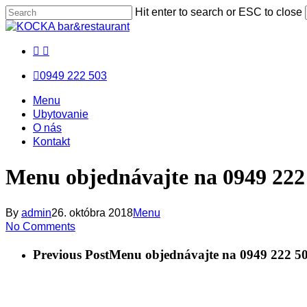
Skip
Hit enter to search or ESC to close
to
Close
main
Search
facebook
messenger
email
content
0949 222 503
Menu
Menu
Menu
Ubytovanie
O nás
Kontakt
Menu objednávajte na 0949 222
By
admin
26. októbra 2018
Menu
No Comments
Previous Post
Menu objednávajte na 0949 222 5