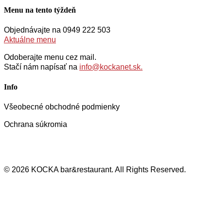
Menu na tento týždeň
Objednávajte na 0949 222 503
Aktuálne menu
Odoberajte menu cez mail.
Stačí nám napísať na
info@kockanet.sk.
Info
Všeobecné obchodné podmienky
Ochrana súkromia
© 2026 KOCKA bar&restaurant. All Rights Reserved.
Close
Menu
Menu
Ubytovanie
O nás
Kontakt