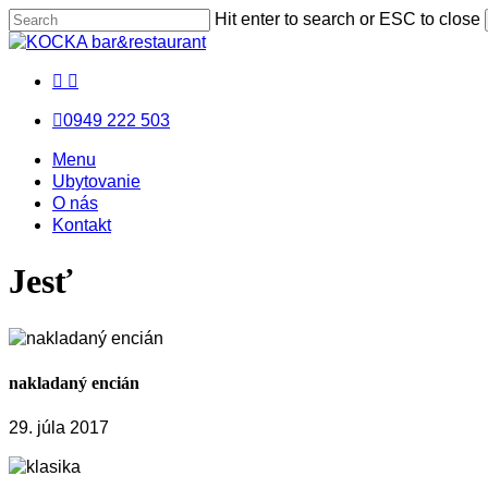
Skip
Hit enter to search or ESC to close
to
Close
main
Search
facebook
messenger
email
content
0949 222 503
Menu
Menu
Menu
Ubytovanie
O nás
Kontakt
Jesť
nakladaný encián
29. júla 2017