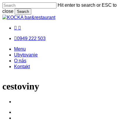
Skip
Hit enter to search or ESC to
to
close
Search
main
Close
content
Search
facebook
messenger
email
0949 222 503
Menu
Menu
Menu
Ubytovanie
O nás
Kontakt
cestoviny