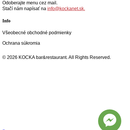
Odoberajte menu cez mail.
Stačí nám napísať na
info@kockanet.sk.
Info
Všeobecné obchodné podmienky
Ochrana súkromia
© 2026 KOCKA bar&restaurant. All Rights Reserved.
Close
Menu
Menu
Ubytovanie
O nás
Kontakt
0949 222 503
facebook
messenger
email