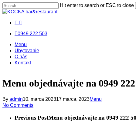
Skip
Hit enter to search or ESC to close
to
Close
main
Search
facebook
messenger
email
content
0949 222 503
Menu
Menu
Menu
Ubytovanie
O nás
Kontakt
Menu objednávajte na 0949 222
By
admin
10. marca 2023
17 marca, 2023
Menu
No Comments
Previous Post
Menu objednávajte na 0949 222 5