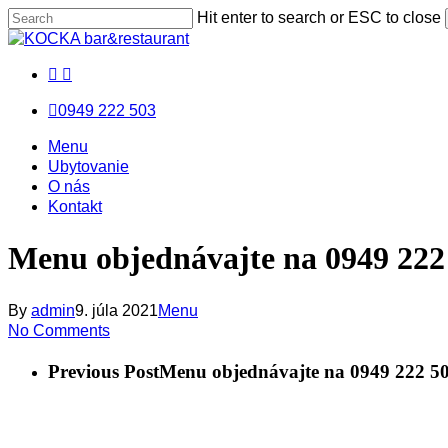
Skip
Hit enter to search or ESC to close
to
Close
main
Search
facebook
messenger
email
content
0949 222 503
Menu
Menu
Menu
Ubytovanie
O nás
Kontakt
Menu objednávajte na 0949 222
By
admin
9. júla 2021
Menu
No Comments
Previous Post
Menu objednávajte na 0949 222 5