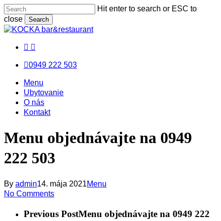
Skip
Hit enter to search or ESC to
to
close
Search
main
Close
content
Search
facebook
messenger
email
0949 222 503
Menu
Menu
Menu
Ubytovanie
O nás
Kontakt
Menu objednávajte na 0949
222 503
By
admin
14. mája 2021
Menu
No Comments
Previous Post
Menu objednávajte na 0949 222