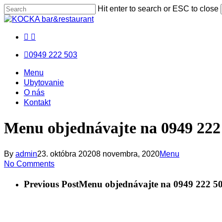
Skip
Hit enter to search or ESC to close
to
Close
main
Search
facebook
messenger
email
content
0949 222 503
Menu
Menu
Menu
Ubytovanie
O nás
Kontakt
Menu objednávajte na 0949 222
By
admin
23. októbra 2020
8 novembra, 2020
Menu
No Comments
Previous Post
Menu objednávajte na 0949 222 5