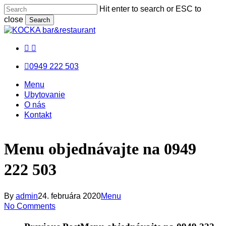
Skip
Hit enter to search or ESC to
to
close
Search
main
Close
content
Search
facebook
messenger
email
0949 222 503
Menu
Menu
Menu
Ubytovanie
O nás
Kontakt
Menu objednávajte na 0949
222 503
By
admin
24. februára 2020
Menu
No Comments