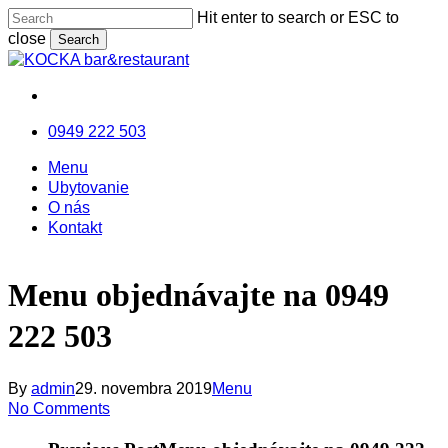
Skip
Hit enter to search or ESC to
to
close
Search
main
Close
content
Search
facebook
messenger
email
0949 222 503
Menu
Menu
Menu
Ubytovanie
O nás
Kontakt
Menu objednávajte na 0949
222 503
By
admin
29. novembra 2019
Menu
No Comments