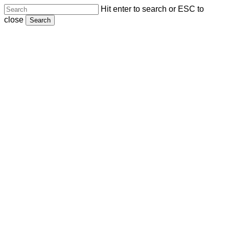
Skip
Hit enter to search or ESC to
to
close
Search
main
Close
content
Search