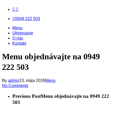
facebook
messenger
email
0949 222 503
Menu
Menu
Menu
Ubytovanie
O nás
Kontakt
Menu objednávajte na 0949
222 503
By
admin
13. mája 2019
Menu
No Comments
Previous Post
Menu objednávajte na 0949 222
503