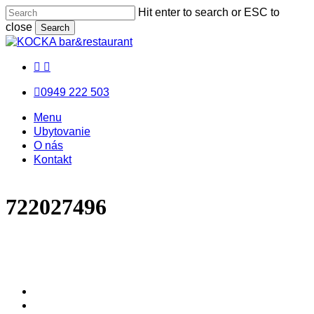
Skip
Hit enter to search or ESC to
Close
to
close
Search
main
Close
Menu
content
Search
facebook
messenger
email
0949 222 503
Menu
Menu
Menu
Ubytovanie
O nás
Kontakt
722027496